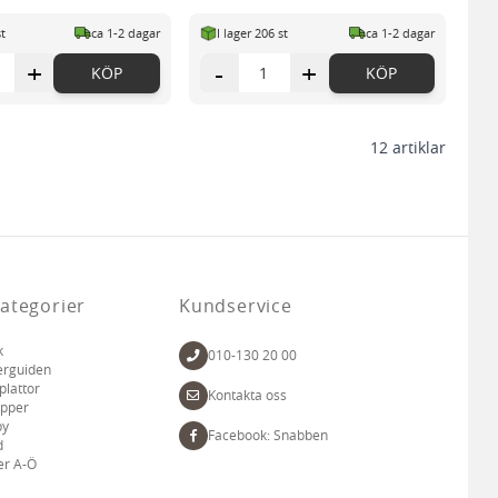
st
ca 1-2 dagar
I lager 206 st
ca 1-2 dagar
+
-
+
KÖP
KÖP
12
artiklar
ategorier
Kundservice
k
010-130 20 00
erguiden
plattor
Kontakta oss
apper
by
Facebook: Snabben
d
er A-Ö