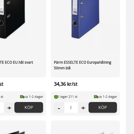
E ECO EU.hål svart
Pärm ESSELTE ECO Europahålning
50mm blå
st
34,36 kr/st
 st
ca 1-2 dagar
I lager 211 st
ca 1-2 dagar
+
-
+
KÖP
KÖP