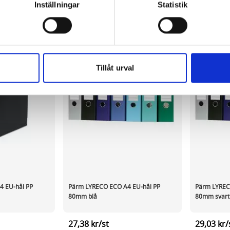
information, alltså helt anonymt.
Inställningar
Statistik
om vanligtvis används är session cookies. Under tiden du är in
ntifieringssträng för att inte blanda ihop dig med andra besökar
 utan försvinner när du stänger din webbläsare. För att du prob
 cookies aktiverat.
Tillåt urval
e för att anpassa innehållet och annonserna till användarna, tillh
vår trafik. Vi vidarebefordrar även sådana identifierare och anna
nnons- och analysföretag som vi samarbetar med. Dessa kan i sin
har tillhandahållit eller som de har samlat in när du har använt 
4 EU-hål PP
Pärm LYRECO ECO A4 EU-hål PP
Pärm LYREC
80mm blå
80mm svart
27,38 kr/st
29,03 kr/