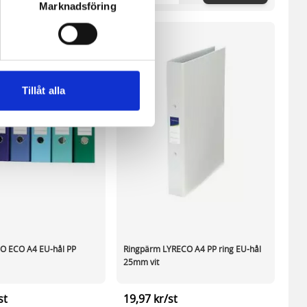
Marknadsföring
ne och besöker sidan delar
e. En session cookie lagras
lemfritt ska kunna använda
Tillåt alla
andahålla funktioner för
n information från din enhet
 tur kombinera informationen
deras tjänster.
O ECO A4 EU-hål PP
Ringpärm LYRECO A4 PP ring EU-hål
25mm vit
st
19,97 kr/st