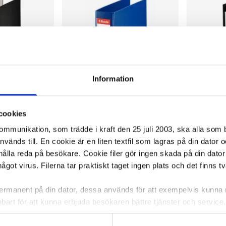
Information
cookies
kommunikation, som trädde i kraft den 25 juli 2003, ska alla so
änds till. En cookie är en liten textfil som lagras på din dator 
Europahålning
Pärm ESSELTE EU-hålning PP A4
Pärm EU-hå
ålla reda på besökare. Cookie filer gör ingen skada på din dator
75mm blå
något virus. Filerna tar praktiskt taget ingen plats och det finns t
53,46 kr/st
27,10 kr/
 permanent på din dator, dessa används för att exempelvis kunn
bart för att kunna erbjuda besökaren bättre tjänster och service. T
ca 1-2 dagar
I lager 82 st
ca 1-2 dagar
I lager 10 
tioner för detta. Informationen som sparas på din dator är endas
-
+
-
KÖP
KÖP