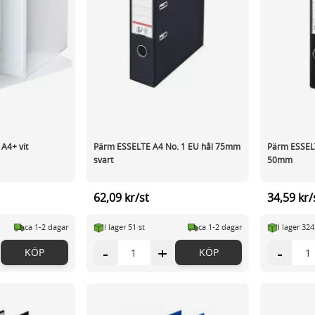
 A4+ vit
Pärm ESSELTE A4 No. 1 EU hål 75mm
Pärm ESSELT
svart
50mm
62,09 kr/st
34,59 kr/
ca 1-2 dagar
I lager 51 st
ca 1-2 dagar
I lager 324
-
+
-
KÖP
KÖP