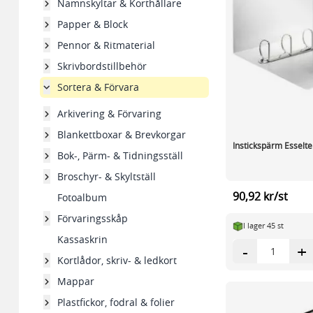
Namnskyltar & Korthållare
Papper & Block
Pennor & Ritmaterial
Skrivbordstillbehör
Sortera & Förvara
Arkivering & Förvaring
Blankettboxar & Brevkorgar
Instickspärm Esselte
Bok-, Pärm- & Tidningsställ
Broschyr- & Skyltställ
90,92 kr/st
Fotoalbum
Förvaringsskåp
I lager 45 st
Kassaskrin
-
+
Kortlådor, skriv- & ledkort
Mappar
Plastfickor, fodral & folier