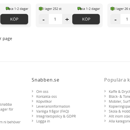
ca 1-2 dagar
I lager 252 st
ca 1-2 dagar
I lager 26 
-
+
-
KÖP
KÖP
r page
Snabben.se
Populära k
Om oss
Kaffe & Dryc
Kontakta oss
Bläck- & Ton
Köpvillkor
Mobiler, Surf
d snabba
Leveransinformation
Kopieringsp
lager för
Vanliga frågor (FAQ)
Skola & Hob
Integritetspolicy & GDPR
Allt inom stä
Logga in
Alla kategori
om ni behöver