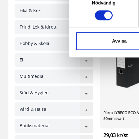
någon koppling till personlig 
Nödvändig
Fika & Kök
Den andra typen av cookies s
vår webbserver ut en unik ide
Fritid, Lek & Idrott
aldrig permanent på din dator
Snabben krävs det att du har
Avvisa
Hobby & Skola
Vi använder enhetsidentifierar
El
sociala medier och analysera 
till de sociala medier och a
med annan information som du 
Multimedia
Städ & Hygien
Vård & Hälsa
Pärm LYRECO ECO A
50mm svart
Butiksmaterial
29,03 kr/st