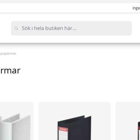
Inge
opapärmar
ärmar