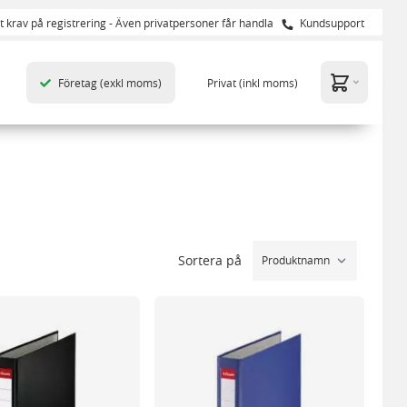
t krav på registrering - Även privatpersoner får handla
Kundsupport
Företag
(exkl moms)
Privat
(inkl moms)
Sortera på