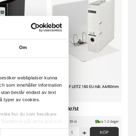
Om
m besöker webbplatser kunna
och som innehåller information
lning PP A4 50mm svart
Pärm LAF LEITZ 180 EU-hål. A4/80mm
 utan består endast av text
vit
vå typer av cookies.
st
98,96 kr/st
a mäta hur du som besökare
extfilerna går att ta bort och
st
ca 1-2 dagar
I lager 35 st
ca 1-2 dagar
t ett unikt nummer utan
+
-
+
KÖP
KÖP