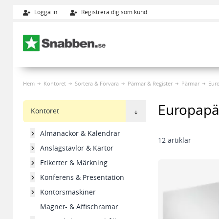
Logga in
Registrera dig som kund
Hoppa till innehållet
Hem
Kontoret
Sortera & Förvara
Pärmar & Register
Pärmar
Eur
Europap
Kontoret
Almanackor & Kalendrar
12
artiklar
Anslagstavlor & Kartor
Etiketter & Märkning
Konferens & Presentation
Kontorsmaskiner
Magnet- & Affischramar