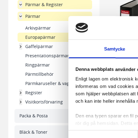
Pärmar & Register
Pärmar
Arkivpärmar
Europapärmar
Gaffelpärmar
Samtycke
Presentationspärmar
Ringpärmar
Denna webbplats använder 
Pärmtillbehör
Enligt lagen om elektronisk 
Pärmkaruseller & vagnar
informeras om vad cookies anv
Pärm ESSELTE ECO 
Register
som hjälper webbplatsen att h
75mm svart
och kan inte heller innehålla 
Visitkortsförvaring
36,52 kr/st
Packa & Posta
Den ena typen sparar en fil
rör dig på hemsidan. Detta en
I lager 207 st
de flesta webbläsare har funk
Bläck & Toner
-
+
Samtyckesval