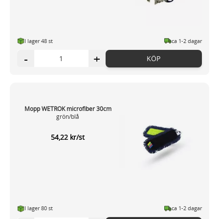
I lager 48 st
ca 1-2 dagar
-
+
KÖP
Mopp WETROK microfiber 30cm
grön/blå
54,22 kr/st
I lager 80 st
ca 1-2 dagar