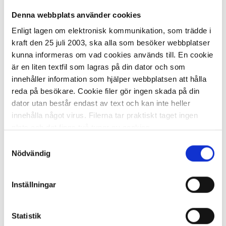
Mopp Fukt TASKI Standard 25cm blå
Denna webbplats använder cookies
Enligt lagen om elektronisk kommunikation, som trädde i
61,58 kr/st
kraft den 25 juli 2003, ska alla som besöker webbplatser
kunna informeras om vad cookies används till. En cookie
är en liten textfil som lagras på din dator och som
innehåller information som hjälper webbplatsen att hålla
reda på besökare. Cookie filer gör ingen skada på din
dator utan består endast av text och kan inte heller
I lager 120 st
ca 1-2 dagar
innehålla något virus. Filerna tar praktiskt taget ingen
-
+
KÖP
plats och det finns två typer av cookies.
Samtyckesval
Den ena typen sparar en fil permanent på din dator,
Nödvändig
dessa används för att exempelvis kunna mäta hur du
som besökare rör dig på hemsidan. Detta enbart för att
Mopp Fukt torr ACTIVA Damp Light
Inställningar
30cm
kunna erbjuda besökaren bättre tjänster och service.
Textfilerna går att ta bort och de flesta webbläsare har
41,07 kr/st
funktioner för detta. Informationen som sparas på din
Statistik
dator är endast ett unikt nummer utan någon koppling till