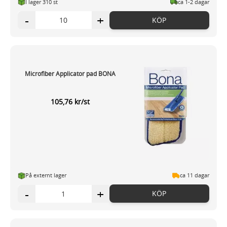
I lager 310 st
ca 1-2 dagar
-
+
KÖP
Microfiber Applicator pad BONA
105,76 kr/st
På externt lager
ca 11 dagar
-
+
KÖP