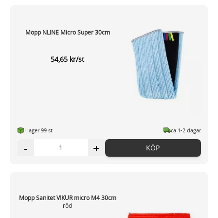
Mopp NLINE Micro Super 30cm
54,65 kr/st
I lager 99 st
ca 1-2 dagar
-
+
KÖP
Mopp Sanitet VIKUR micro M4 30cm
röd