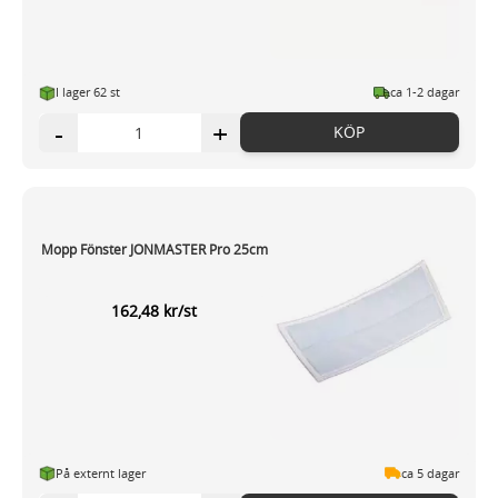
I lager 62 st
ca 1-2 dagar
-
+
KÖP
Mopp Fönster JONMASTER Pro 25cm
162,48 kr/st
På externt lager
ca 5 dagar