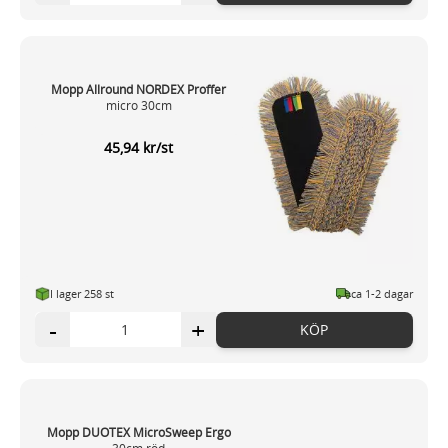
Mopp Allround NORDEX Proffer
micro 30cm
45,94 kr/st
I lager 258 st
ca 1-2 dagar
-
+
KÖP
Mopp DUOTEX MicroSweep Ergo
30cm röd