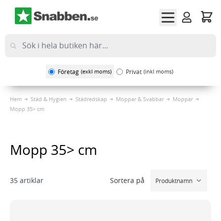
Hoppa till innehållet
Företag
(exkl moms)
Privat
(inkl moms)
Hem
Städ & Hygien
Städredskap
Moppar & Svabbar
Moppar
Mopp 35> cm
Mopp 35> cm
Sortera på
35
artiklar