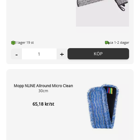
I lager 19 st
ca 1-2 dagar
-
+
KÖP
Mopp NLINE Allround Micro Clean
30cm
65,18 kr/st