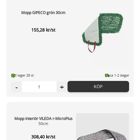
Mopp GIPECO grön 30cm
155,28 kr/st
I lager 28 st
ca 1-2 dagar
-
+
KÖP
Mopp Interiör VILEDA r-MicroPlus
50cm
308,40 kr/st