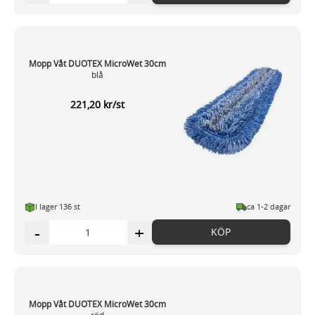
Mopp Våt DUOTEX MicroWet 30cm
blå
221,20 kr/st
I lager 136 st
ca 1-2 dagar
-
+
KÖP
Mopp Våt DUOTEX MicroWet 30cm