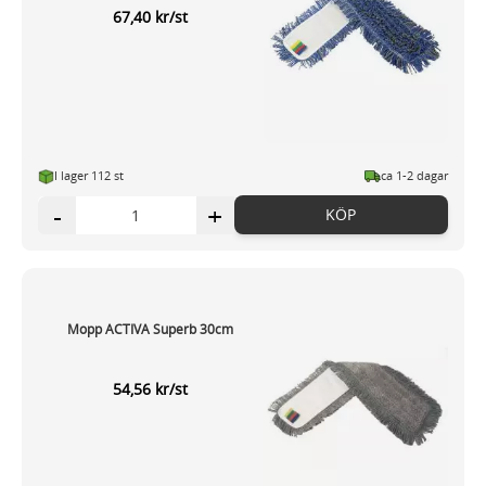
67,40 kr/st
I lager 112 st
ca 1-2 dagar
-
+
KÖP
Mopp ACTIVA Superb 30cm
54,56 kr/st