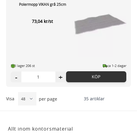
Polermopp VIKAN grå 25cm
73,04 kr/st
I lager 206 st
ca 1-2 dagar
-
+
KÖP
Visa
35
artiklar
per page
Allt inom kontorsmaterial