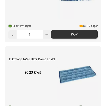
På externt lager
ca 1-2 dagar
-
+
KÖP
Fuktmopp TASKI Ultra Damp 25 W1+
90,23 kr/st