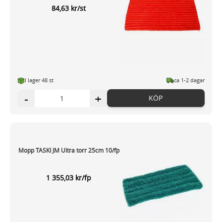
84,63 kr/st
I lager 48 st
ca 1-2 dagar
-
+
KÖP
Mopp TASKI JM Ultra torr 25cm 10/fp
1 355,03 kr/fp