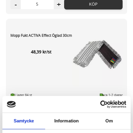
-
+
KÖP
Mopp Fukt ACTIVA Effect Öglad 30cm
48,39 kr/st
I lager 84 st
ca 1-2 dagar
-
+
KÖP
Samtycke
Information
Om