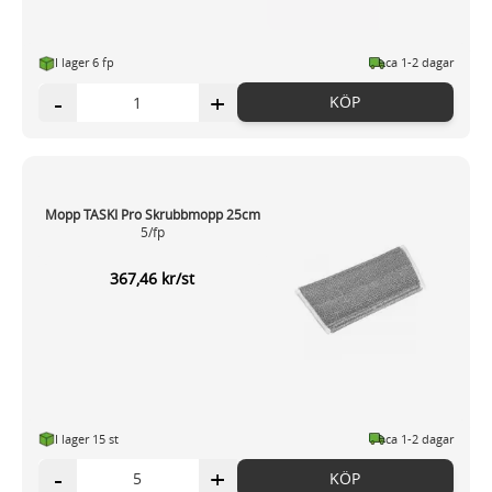
I lager 6 fp
ca 1-2 dagar
-
+
KÖP
Mopp TASKI Pro Skrubbmopp 25cm
5/fp
367,46 kr/st
I lager 15 st
ca 1-2 dagar
-
+
KÖP