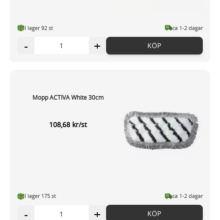
I lager 92 st
ca 1-2 dagar
-
+
KÖP
Mopp ACTIVA White 30cm
108,68 kr/st
I lager 175 st
ca 1-2 dagar
-
+
KÖP