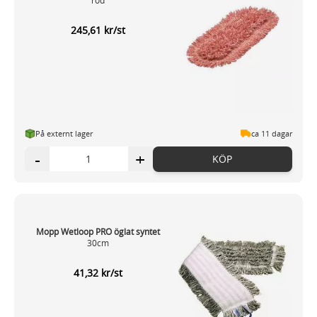
röd
245,61 kr/st
På externt lager
ca 11 dagar
-
+
KÖP
Mopp Wetloop PRO öglat syntet
30cm
41,32 kr/st