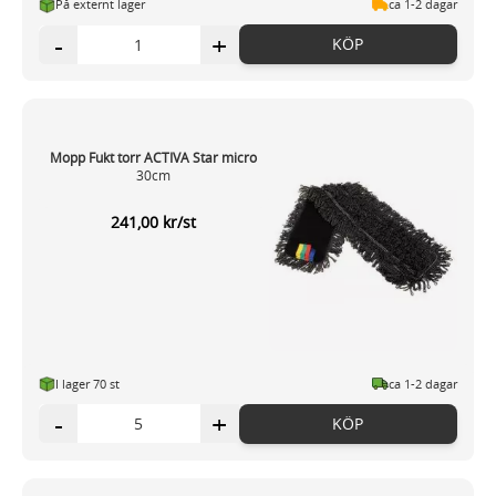
På externt lager
ca 1-2 dagar
information som du har tillhandahållit eller som de har
samlat in när du har använt deras tjänster.
-
+
KÖP
Mopp Fukt torr ACTIVA Star micro
30cm
241,00 kr/st
I lager 70 st
ca 1-2 dagar
-
+
KÖP