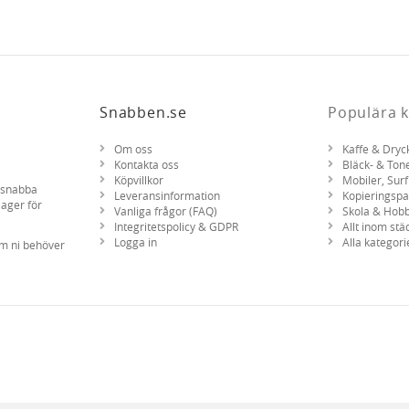
Snabben.se
Populära k
Om oss
Kaffe & Dryc
Kontakta oss
Bläck- & Ton
Köpvillkor
Mobiler, Surf
d snabba
Leveransinformation
Kopieringsp
lager för
Vanliga frågor (FAQ)
Skola & Hob
Integritetspolicy & GDPR
Allt inom stä
Logga in
Alla kategori
om ni behöver