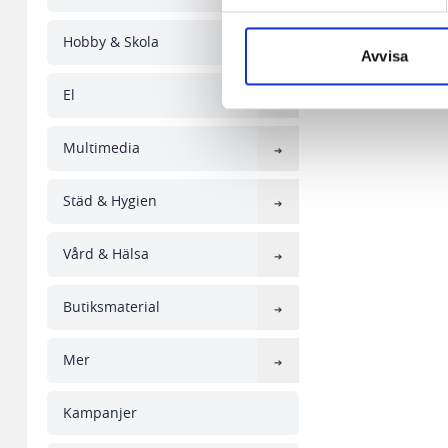
aldrig permanent på din dator
Hobby & Skola
Snabben krävs det att du har
Avvisa
Vi använder enhetsidentifierar
El
sociala medier och analysera 
till de sociala medier och a
Multimedia
med annan information som du 
Städ & Hygien
Vård & Hälsa
Butiksmaterial
Mer
Kampanjer