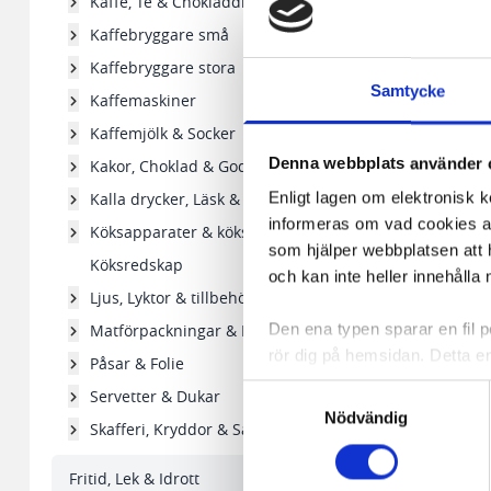
Kaffe, Te & Chokladdryck
Kaffebryggare små
Kaffebryggare stora
Samtycke
Kaffemaskiner
Kaffemjölk & Socker
Denna webbplats använder 
Kakor, Choklad & Godis
Kalla drycker, Läsk & Vatten
Enligt lagen om elektronisk 
informeras om vad cookies anv
Köksapparater & köksgeråd
som hjälper webbplatsen att h
Köksredskap
och kan inte heller innehålla 
Ljus, Lyktor & tillbehör
Matförpackningar & Formar
Den ena typen sparar en fil
rör dig på hemsidan. Detta en
Påsar & Folie
de flesta webbläsare har funk
Samtyckesval
Servetter & Dukar
någon koppling till personlig 
Nödvändig
Skafferi, Kryddor & Såser
Den andra typen av cookies s
Fritid, Lek & Idrott
vår webbserver ut en unik ide