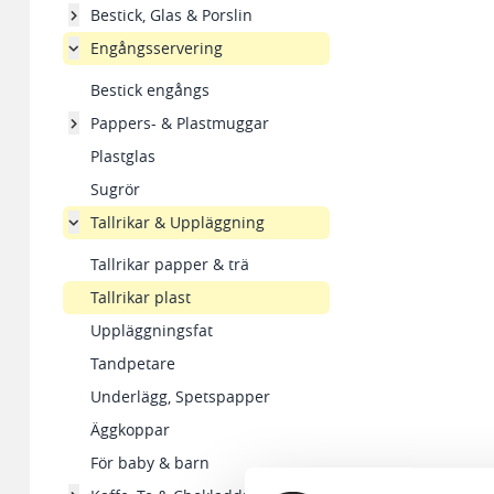
Bestick, Glas & Porslin
Engångsservering
Bestick engångs
Pappers- & Plastmuggar
Plastglas
Sugrör
Tallrikar & Uppläggning
Tallrikar papper & trä
Tallrikar plast
Uppläggningsfat
Tandpetare
Underlägg, Spetspapper
Äggkoppar
För baby & barn