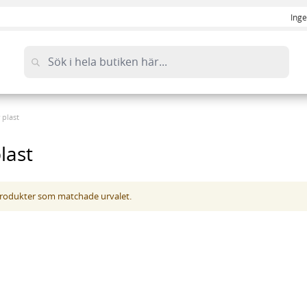
Inge
r plast
plast
 produkter som matchade urvalet.