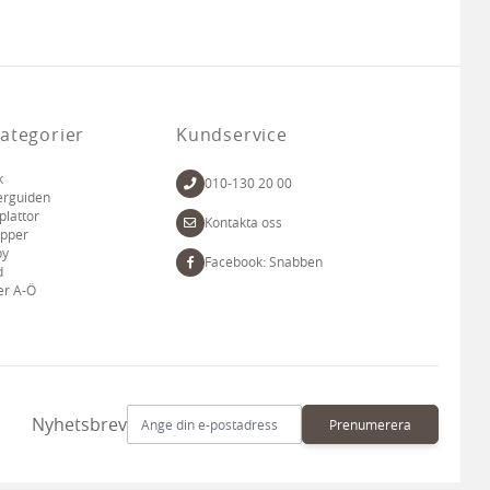
ategorier
Kundservice
k
010-130 20 00
erguiden
plattor
Kontakta oss
apper
by
Facebook: Snabben
d
er A-Ö
E-postadress
Nyhetsbrev
Prenumerera