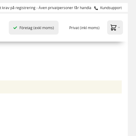
t krav på registrering - Även privatpersoner får handla
Kundsupport
Företag
(exkl moms)
Privat
(inkl moms)