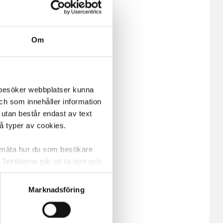
Om
m besöker webbplatser kunna
och som innehåller information
 utan består endast av text
vå typer av cookies.
a mäta hur du som besökare
extfilerna går att ta bort och
t ett unikt nummer utan
Marknadsföring
ne och besöker sidan delar
e. En session cookie lagras