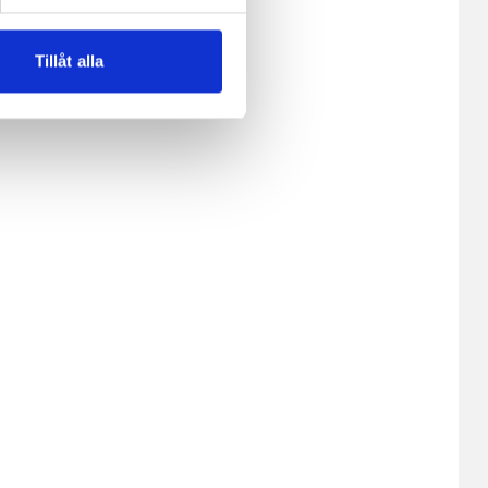
lemfritt ska kunna använda
Tillåt alla
andahålla funktioner för
n information från din enhet
 tur kombinera informationen
deras tjänster.