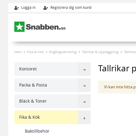
Logga in
Registrera dig som kund
Hoppa till innehållet
Hem
Fika & Kök
Engångsservering
Tallrikar & Uppläggning
Tallrika
Tallrikar 
Kontoret
Packa & Posta
Vi kan inte hitta
Bläck & Toner
Fika & Kök
Baktillbehör