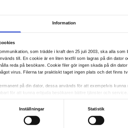
Information
cookies
kommunikation, som trädde i kraft den 25 juli 2003, ska alla so
änds till. En cookie är en liten textfil som lagras på din dator 
ålla reda på besökare. Cookie filer gör ingen skada på din dator
något virus. Filerna tar praktiskt taget ingen plats och det finns t
 permanent på din dator, dessa används för att exempelvis kunn
bart för att kunna erbjuda besökaren bättre tjänster och service. T
tioner för detta. Informationen som sparas på din dator är endas
information, alltså helt anonymt.
Inställningar
Statistik
om vanligtvis används är session cookies. Under tiden du är in
ntifieringssträng för att inte blanda ihop dig med andra besökar