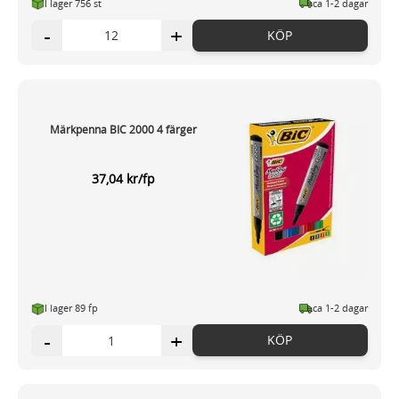
I lager 756 st
ca 1-2 dagar
-
+
KÖP
Märkpenna BIC 2000 4 färger
37,04 kr/fp
I lager 89 fp
ca 1-2 dagar
-
+
KÖP