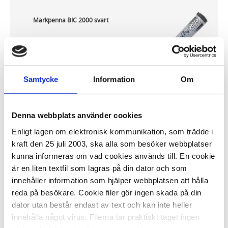
Märkpenna BIC 2000 svart
11,61 kr/st
Samtycke
Information
Om
Denna webbplats använder cookies
I lager 3000 st
ca 1-2 dagar
Enligt lagen om elektronisk kommunikation, som trädde i
-
+
KÖP
kraft den 25 juli 2003, ska alla som besöker webbplatser
kunna informeras om vad cookies används till. En cookie
är en liten textfil som lagras på din dator och som
innehåller information som hjälper webbplatsen att hålla
reda på besökare. Cookie filer gör ingen skada på din
Märkpenna BIC 2300 4 färger
dator utan består endast av text och kan inte heller
innehålla något virus. Filerna tar praktiskt taget ingen
37,40 kr/fp