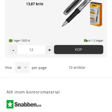
13,87 kr/st
I lager 1020 st
ca 1-2 dagar
-
+
KÖP
Visa
10
artiklar
per page
Allt inom kontorsmaterial