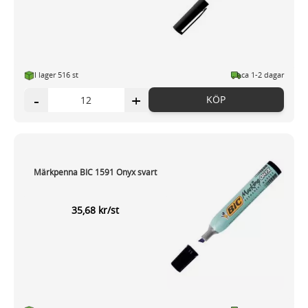
I lager 516 st
ca 1-2 dagar
-
+
KÖP
Märkpenna BIC 1591 Onyx svart
35,68 kr/st