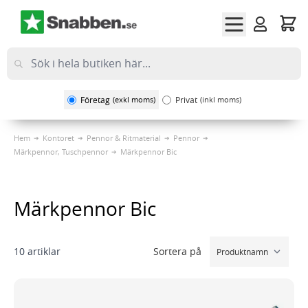
Hoppa till innehållet
Företag
(exkl moms)
Privat
(inkl moms)
Hem
Kontoret
Pennor & Ritmaterial
Pennor
Märkpennor, Tuschpennor
Märkpennor Bic
Märkpennor Bic
Sortera på
10
artiklar