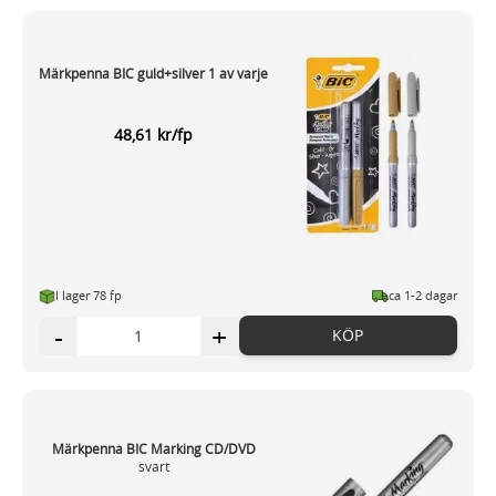
Märkpenna BIC guld+silver 1 av varje
48,61 kr/fp
I lager 78 fp
ca 1-2 dagar
-
+
KÖP
Märkpenna BIC Marking CD/DVD
svart