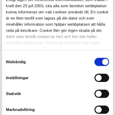
kraft den 25 juli 2003, ska alla som besöker webbplatser
kunna informeras om vad cookies används till. En cookie
är en liten textfil som lagras på din dator och som
innehåller information som hjälper webbplatsen att hålla
reda på besökare. Cookie filer gör ingen skada på din
dator utan består endast av text och kan inte heller
I lager 216 st
ca 1-2 dagar
innehålla något virus. Filerna tar praktiskt taget ingen
-
+
KÖP
plats och det finns två typer av cookies.
Samtyckesval
Den ena typen sparar en fil permanent på din dator,
Nödvändig
dessa används för att exempelvis kunna mäta hur du
Energidryck NOCCO BCAA Mango
som besökare rör dig på hemsidan. Detta enbart för att
Del Sol 330ml
Inställningar
kunna erbjuda besökaren bättre tjänster och service.
Textfilerna går att ta bort och de flesta webbläsare har
24,81 kr/st
funktioner för detta. Informationen som sparas på din
Statistik
dator är endast ett unikt nummer utan någon koppling till
personlig information, alltså helt anonymt.
Marknadsföring