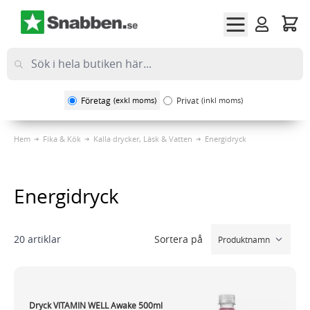
Hoppa till innehållet
Företag
(exkl moms)
Privat
(inkl moms)
Hem
Fika & Kök
Kalla drycker, Läsk & Vatten
Energidryck
Energidryck
Sortera på
20
artiklar
Dryck VITAMIN WELL Awake 500ml