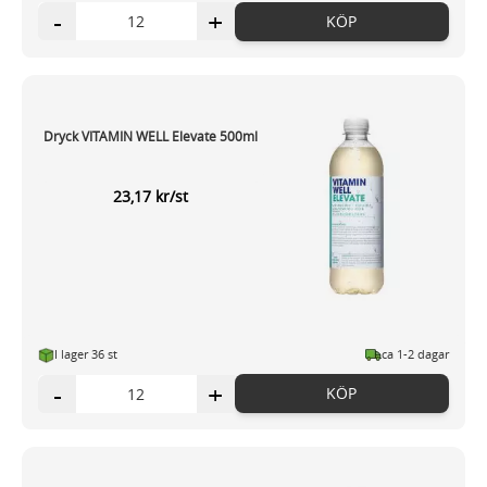
-
+
KÖP
Dryck VITAMIN WELL Elevate 500ml
23,17 kr/st
I lager 36 st
ca 1-2 dagar
-
+
KÖP