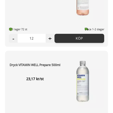
I lager 72 st
ca 1-2 dagar
-
+
KÖP
Dryck VITAMIN WELL Prepare 500ml
23,17 kr/st