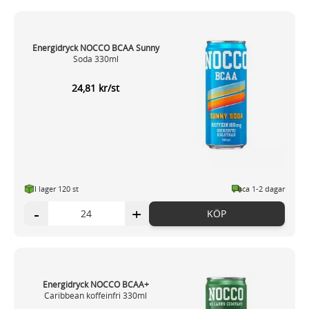
Energidryck NOCCO BCAA Sunny
Soda 330ml
24,81 kr/st
I lager 120 st
ca 1-2 dagar
-
+
KÖP
Energidryck NOCCO BCAA+
Caribbean koffeinfri 330ml