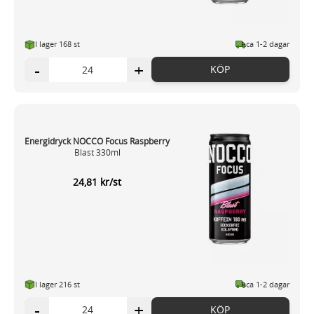
I lager 168 st
ca 1-2 dagar
-
+
KÖP
Energidryck NOCCO Focus Raspberry
Blast 330ml
24,81 kr/st
I lager 216 st
ca 1-2 dagar
-
+
KÖP