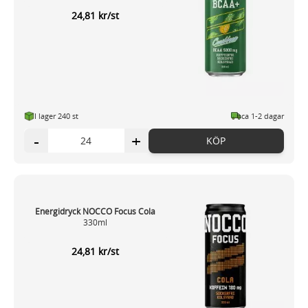
24,81 kr/st
I lager 240 st
ca 1-2 dagar
-
+
KÖP
Energidryck NOCCO Focus Cola
330ml
24,81 kr/st