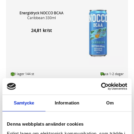
Energidryck NOCCO BCAA
Caribbean 330ml
24,81 kr/st
I lager 144 st
ca 1-2 dagar
-
+
KÖP
Samtycke
Information
Om
Energidryck NOCCO BCAA Limón Del
Sol 330ml
Denna webbplats använder cookies
24,81 kr/st
Enligt lagen om elektronisk kommunikation, som trädde i