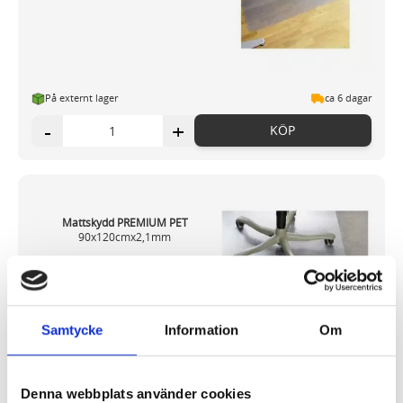
På externt lager
ca 6 dagar
-
+
KÖP
Mattskydd PREMIUM PET
90x120cmx2,1mm
578,97 kr/st
Samtycke
Information
Om
Denna webbplats använder cookies