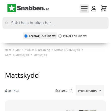
Hoppa till innehållet
Företag
(exkl moms)
Privat
(inkl moms)
Hem
Mer
Möbler & Inredning
Mattor & Golvskydd
Golv- & Mattskydd
Mattskydd
Mattskydd
Sortera på
6
artiklar