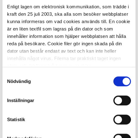
På externt lager
ca 3 dagar
Enligt lagen om elektronisk kommunikation, som trädde i
-
+
KÖP
kraft den 25 juli 2003, ska alla som besöker webbplatser
kunna informeras om vad cookies används till. En cookie
är en liten textfil som lagras på din dator och som
innehåller information som hjälper webbplatsen att hålla
reda på besökare. Cookie filer gör ingen skada på din
Mattskydd STANDARD PET
100x120cmx1,8mm
dator utan består endast av text och kan inte heller
innehålla något virus. Filerna tar praktiskt taget ingen
376,57 kr/st
plats och det finns två typer av cookies.
Samtyckesval
Den ena typen sparar en fil permanent på din dator,
Nödvändig
dessa används för att exempelvis kunna mäta hur du
som besökare rör dig på hemsidan. Detta enbart för att
Inställningar
kunna erbjuda besökaren bättre tjänster och service.
På externt lager
ca 7 dagar
Textfilerna går att ta bort och de flesta webbläsare har
-
+
KÖP
funktioner för detta. Informationen som sparas på din
Statistik
dator är endast ett unikt nummer utan någon koppling till
personlig information, alltså helt anonymt.