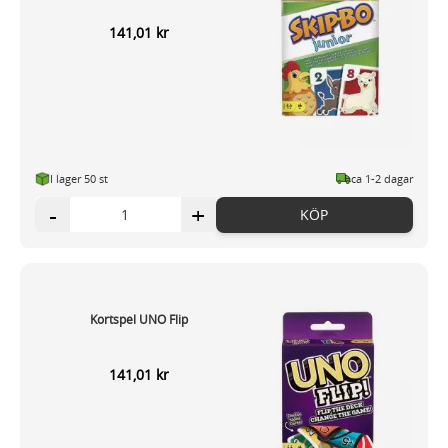
141,01 kr
I lager 50
st
ca 1-2 dagar
-
+
KÖP
Kortspel UNO Flip
141,01 kr