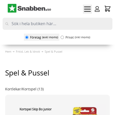
Hoppa till innehållet
Företag
(exkl moms)
Privat
(inkl moms)
Hem
Fritid, Lek & Idrott
Spel & Pussel
Spel & Pussel
Kortlekar/Kortspel
(13)
Kortspel Skip Bo junior