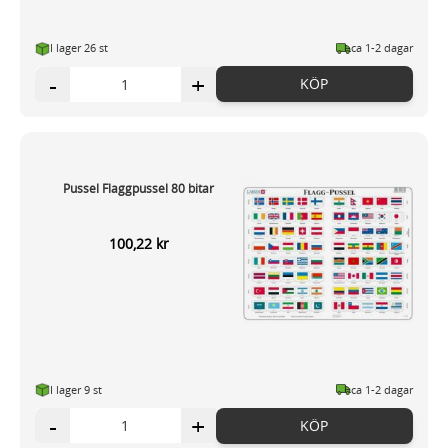
I lager 26
st
ca 1-2 dagar
-
+
KÖP
Pussel Flaggpussel 80 bitar
100,22 kr
I lager 9
st
ca 1-2 dagar
-
+
KÖP