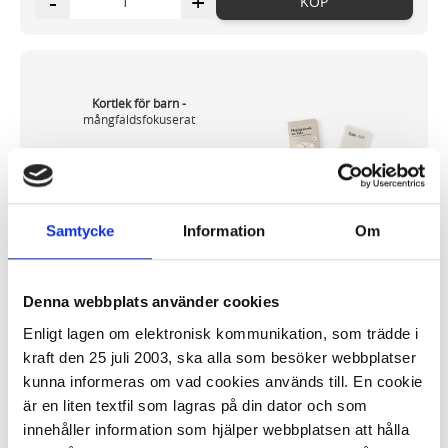
-
+
KÖP
Kortlek för barn -
mångfaldsfokuserat
65,70 kr/st
Samtycke
Information
Om
Denna webbplats använder cookies
I lager 173
st
ca 1-2 dagar
Enligt lagen om elektronisk kommunikation, som trädde i
-
+
KÖP
kraft den 25 juli 2003, ska alla som besöker webbplatser
kunna informeras om vad cookies används till. En cookie
är en liten textfil som lagras på din dator och som
Pussel
(67)
innehåller information som hjälper webbplatsen att hålla