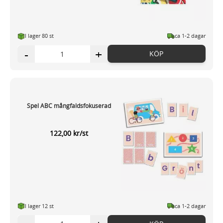
I lager 80
st
ca 1-2 dagar
-
+
KÖP
Spel ABC mångfaldsfokuserad
122,00 kr/st
I lager 12
st
ca 1-2 dagar