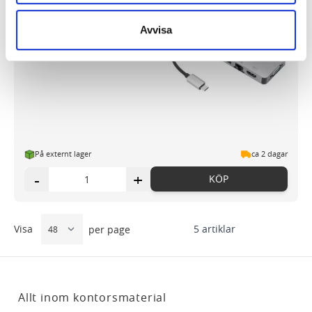
har cookies aktiverat.
Dockningsstation TARGUS USB-C
Single
Avvisa
Vi använder enhetsidentifierare för att anpassa innehållet
1 006,20 kr/st
och annonserna till användarna, tillhandahålla funktioner
för sociala medier och analysera vår trafik. Vi
vidarebefordrar även sådana identifierare och annan
information från din enhet till de sociala medier och
annons- och analysföretag som vi samarbetar med.
Dessa kan i sin tur kombinera informationen med annan
På externt lager
ca 2 dagar
information som du har tillhandahållit eller som de har
-
+
KÖP
samlat in när du har använt deras tjänster.
Visa
5
artiklar
per page
Allt inom kontorsmaterial