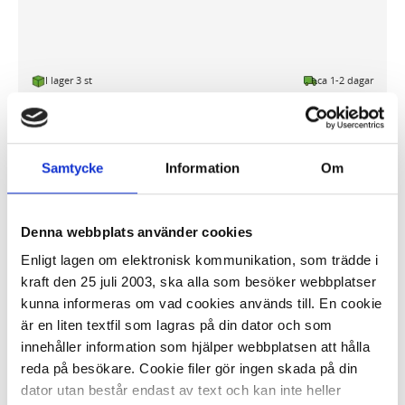
I lager 3 st
ca 1-2 dagar
-
+
KÖP
Samtycke
Information
Om
Dockningsstation TARGUS USB-C -
11-port
Denna webbplats använder cookies
1 318,20 kr/st
Enligt lagen om elektronisk kommunikation, som trädde i
kraft den 25 juli 2003, ska alla som besöker webbplatser
kunna informeras om vad cookies används till. En cookie
är en liten textfil som lagras på din dator och som
innehåller information som hjälper webbplatsen att hålla
reda på besökare. Cookie filer gör ingen skada på din
dator utan består endast av text och kan inte heller
I lager 7 st
ca 1-2 dagar