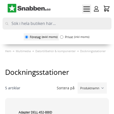
Hoppa till innehållet
Företag
(exkl moms)
Privat
(inkl moms)
Hem
Multimedia
Datortillbehör & komponenter
Dockningsstationer
Dockningsstationer
Sortera på
5
artiklar
Adapter DELL 452-BBID