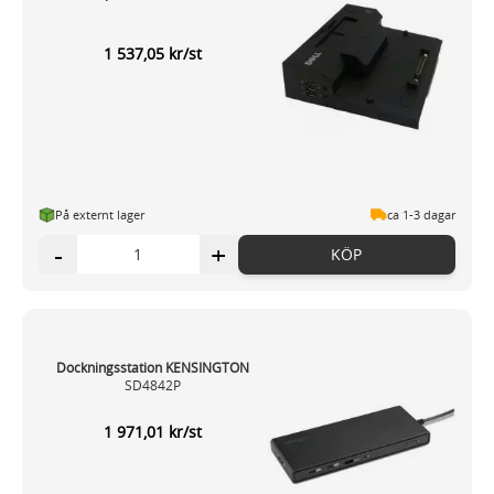
1 537,05 kr/st
På externt lager
ca 1-3 dagar
-
+
KÖP
Dockningsstation KENSINGTON
SD4842P
1 971,01 kr/st