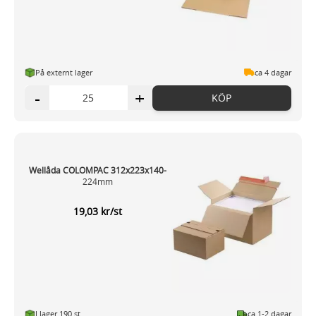
På externt lager
ca 4 dagar
-
+
KÖP
Wellåda COLOMPAC 312x223x140-
224mm
19,03 kr/st
I lager 190 st
ca 1-2 dagar