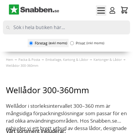
Hoppa till innehållet
Företag
(exkl moms)
Privat
(inkl moms)
Hem
Packa & Posta
Emballage, Kartong & Lådor
Kartonger & Lådor
Wellådor 300-360mm
Wellådor 300-360mm
Wellådor i storleksintervallet 300–360 mm är
mångsidiga förpackningslösningar som passar för en
rad olika användningsområden. Hos Snabben.se
erbjuder vi ett brett utbud av dessa lådor, designade
Vårt sortiment inkluderar: