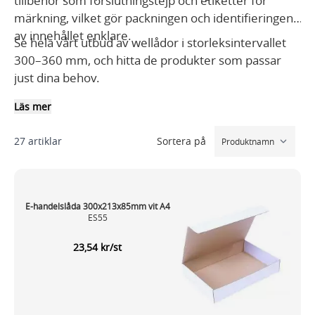
tillbehör som förslutningstejp och etiketter för
märkning, vilket gör packningen och identifieringen
av innehållet enklare.
Se hela vårt utbud av wellådor i storleksintervallet
300–360 mm, och hitta de produkter som passar
just dina behov.
Läs mer
Sortera på
27
artiklar
E-handelslåda 300x213x85mm vit A4
ES55
23,54 kr/st