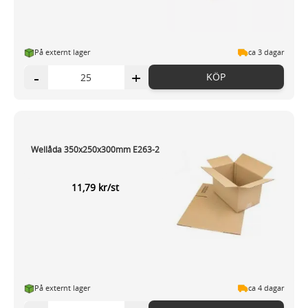
På externt lager
ca 3 dagar
-
+
KÖP
Wellåda 350x250x300mm E263-2
11,79 kr/st
På externt lager
ca 4 dagar