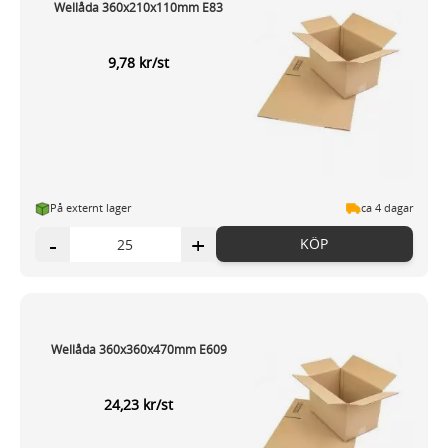
Wellåda 360x210x110mm E83
9,78 kr/st
På externt lager
ca 4 dagar
-
+
KÖP
Wellåda 360x360x470mm E609
24,23 kr/st