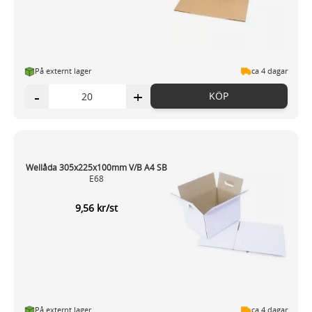
På externt lager
ca 4 dagar
-
+
KÖP
Wellåda 305x225x100mm V/B A4 SB
E68
9,56 kr/st
På externt lager
ca 4 dagar