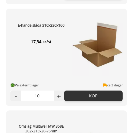
E-handelslåda 310x230x160
17,34 kr/st
På externt lager
ca 3 dagar
-
+
KÖP
Omslag Multiwell MW 358E
302x215x20-75mm