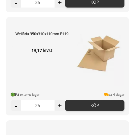
-
+
KÖP
Wellåda 350x310x110mm E119
13,17 kr/st
På externt lager
ca 4 dagar
-
+
KÖP