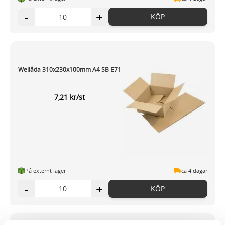
-
+
KÖP
Wellåda 310x230x100mm A4 SB E71
7,21 kr/st
På externt lager
ca 4 dagar
-
+
KÖP