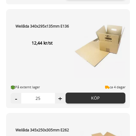
Wellåda 340x295x135mm E136
12,44 kr/st
På externt lager
ca 4 dagar
-
+
KÖP
Wellåda 345x250x305mm E262