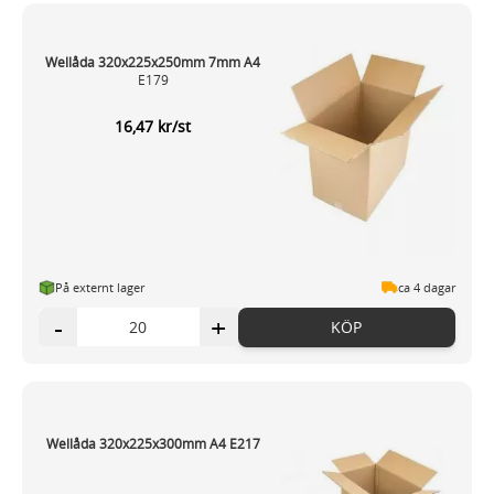
Wellåda 320x225x250mm 7mm A4
E179
16,47 kr/st
På externt lager
ca 4 dagar
-
+
KÖP
Wellåda 320x225x300mm A4 E217