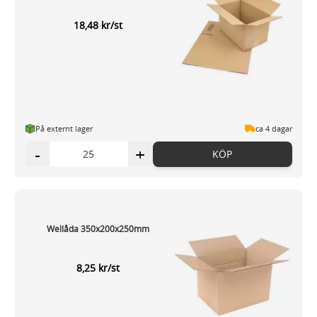
18,48 kr/st
På externt lager
ca 4 dagar
-
+
KÖP
Wellåda 350x200x250mm
8,25 kr/st