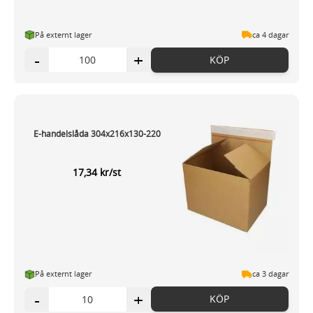
På externt lager
ca 4 dagar
-
+
KÖP
E-handelslåda 304x216x130-220
17,34 kr/st
På externt lager
ca 3 dagar
-
+
KÖP