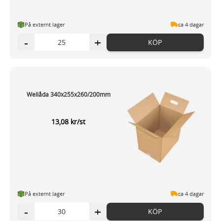
På externt lager
ca 4 dagar
-
+
KÖP
Wellåda 340x255x260/200mm
13,08 kr/st
På externt lager
ca 4 dagar
-
+
KÖP