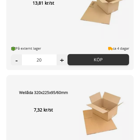
13,81 kr/st
På externt lager
ca 4 dagar
-
+
KÖP
Wellåda 320x225x95/60mm
7,32 kr/st