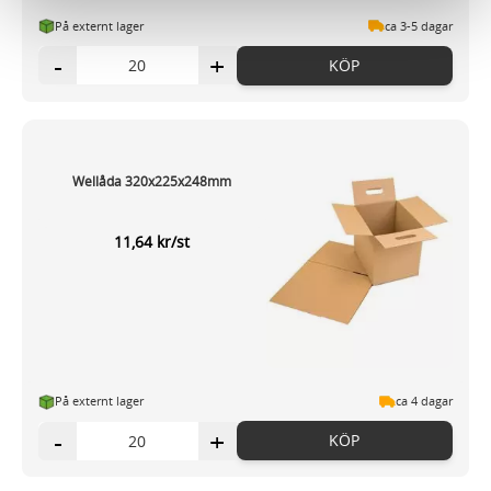
vidarebefordrar även sådana identifierare och annan
På externt lager
ca 3-5 dagar
information från din enhet till de sociala medier och
-
+
KÖP
annons- och analysföretag som vi samarbetar med.
Dessa kan i sin tur kombinera informationen med annan
information som du har tillhandahållit eller som de har
samlat in när du har använt deras tjänster.
Wellåda 320x225x248mm
11,64 kr/st
På externt lager
ca 4 dagar
-
+
KÖP