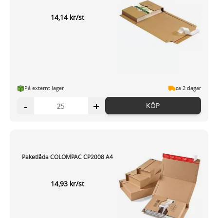
14,14 kr/st
På externt lager
ca 2 dagar
-
+
KÖP
Paketlåda COLOMPAC CP2008 A4
14,93 kr/st