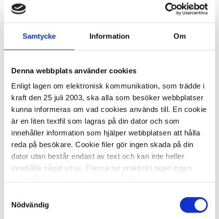
Wellåda 310x230x250mm A4 SB
E178
Samtycke
Information
Om
10,67 kr/st
Denna webbplats använder cookies
Enligt lagen om elektronisk kommunikation, som trädde i
kraft den 25 juli 2003, ska alla som besöker webbplatser
kunna informeras om vad cookies används till. En cookie
På externt lager
ca 4 dagar
är en liten textfil som lagras på din dator och som
-
+
KÖP
innehåller information som hjälper webbplatsen att hålla
reda på besökare. Cookie filer gör ingen skada på din
dator utan består endast av text och kan inte heller
innehålla något virus. Filerna tar praktiskt taget ingen
plats och det finns två typer av cookies.
Wellåda 320x225x160/80mm
Samtyckesval
Den ena typen sparar en fil permanent på din dator,
Nödvändig
8,40 kr/st
dessa används för att exempelvis kunna mäta hur du