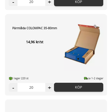
-
+
KÖP
Pärmlåda COLOMPAC 35-80mm
14,96 kr/st
I lager 220 st
ca 1-2 dagar
-
+
KÖP