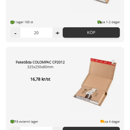
I lager 100 st
ca 1-2 dagar
-
+
KÖP
Paketlåda COLOMPAC CP2012
325x250x80mm
16,78 kr/st
På externt lager
ca 4 dagar