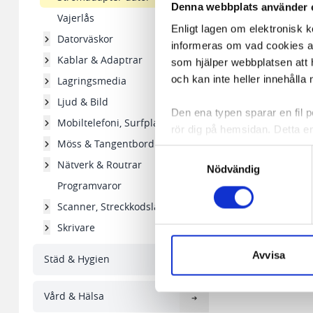
Denna webbplats använder 
Vajerlås
Enligt lagen om elektronisk 
Datorväskor
informeras om vad cookies anv
Kablar & Adaptrar
som hjälper webbplatsen att h
och kan inte heller innehålla 
Lagringsmedia
Ljud & Bild
Den ena typen sparar en fil
Mobiltelefoni, Surfplattor
rör dig på hemsidan. Detta en
Möss & Tangentbord
de flesta webbläsare har funk
Samtyckesval
någon koppling till personlig 
Nätverk & Routrar
Nödvändig
Programvaror
Den andra typen av cookies s
Scanner, Streckkodsläsare
vår webbserver ut en unik ide
Skrivare
aldrig permanent på din dator
Snabben krävs det att du har
Avvisa
Städ & Hygien
Vi använder enhetsidentifierar
Vård & Hälsa
sociala medier och analysera 