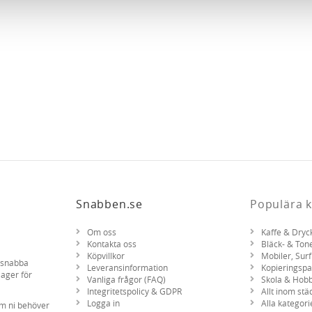
nnons- och analysföretag som vi samarbetar med. Dessa kan i sin
har tillhandahållit eller som de har samlat in när du har använt 
Snabben.se
Populära k
Om oss
Kaffe & Dryc
Kontakta oss
Bläck- & Ton
Köpvillkor
Mobiler, Surf
d snabba
Leveransinformation
Kopieringsp
lager för
Vanliga frågor (FAQ)
Skola & Hob
Integritetspolicy & GDPR
Allt inom stä
Logga in
Alla kategori
om ni behöver