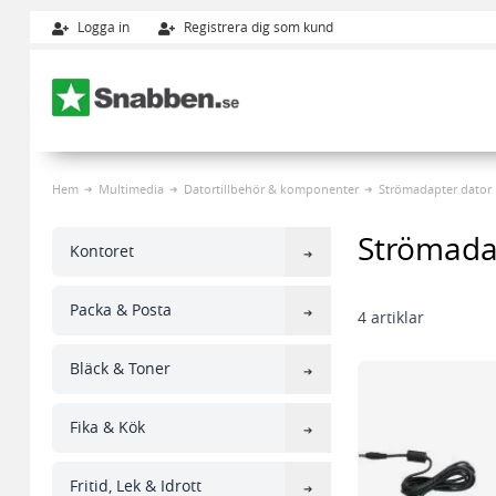
Logga in
Registrera dig som kund
Hoppa till innehållet
Hem
Multimedia
Datortillbehör & komponenter
Strömadapter dator
Strömada
Kontoret
Packa & Posta
4
artiklar
Bläck & Toner
Fika & Kök
Fritid, Lek & Idrott