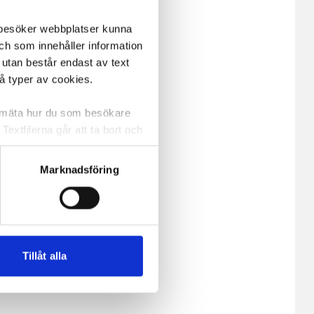
m besöker webbplatser kunna
och som innehåller information
 utan består endast av text
vå typer av cookies.
a mäta hur du som besökare
extfilerna går att ta bort och
t ett unikt nummer utan
Marknadsföring
ne och besöker sidan delar
e. En session cookie lagras
lemfritt ska kunna använda
Tillåt alla
andahålla funktioner för
n information från din enhet