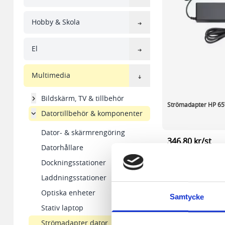
Hobby & Skola
El
Multimedia
Bildskärm, TV & tillbehör
Strömadapter HP 6
Datortillbehör & komponenter
Dator- & skärmrengöring
346,80 kr/st
Datorhållare
Dockningsstationer
I lager 19 st
-
+
Laddningsstationer
Optiska enheter
Samtycke
Stativ laptop
Visa
pe
Strömadapter dator