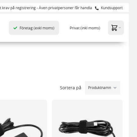
t krav på registrering - Även privatpersoner får handla
Kundsupport
Företag
(exkl moms)
Privat
(inkl moms)
Sortera på