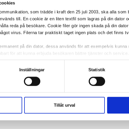
cookies
kommunikation, som trädde i kraft den 25 juli 2003, ska alla so
änds till. En cookie är en liten textfil som lagras på din dator 
ålla reda på besökare. Cookie filer gör ingen skada på din dator
något virus. Filerna tar praktiskt taget ingen plats och det finns t
 permanent på din dator, dessa används för att exempelvis kunn
bart för att kunna erbjuda besökaren bättre tjänster och service. T
tioner för detta. Informationen som sparas på din dator är endas
information, alltså helt anonymt.
Inställningar
Statistik
om vanligtvis används är session cookies. Under tiden du är in
ntifieringssträng för att inte blanda ihop dig med andra besökar
 utan försvinner när du stänger din webbläsare. För att du prob
 cookies aktiverat.
Tillåt urval
e för att anpassa innehållet och annonserna till användarna, tillh
vår trafik. Vi vidarebefordrar även sådana identifierare och anna