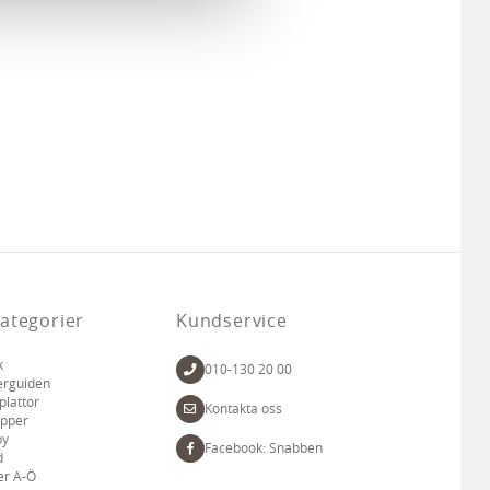
 tur kombinera informationen
deras tjänster.
ategorier
Kundservice
k
010-130 20 00
erguiden
plattor
Kontakta oss
apper
by
Facebook: Snabben
d
er A-Ö