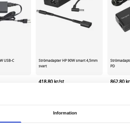
5W USB-C
Strömadapter HP 90W smart 4,5mm
Strömadapt
svart
PD
418,80 kr/st
862,80 kr
ca 1-2 dagar
På externt lager
ca 1-2 dagar
På externt
-
+
-
KÖP
KÖP
Information
r page