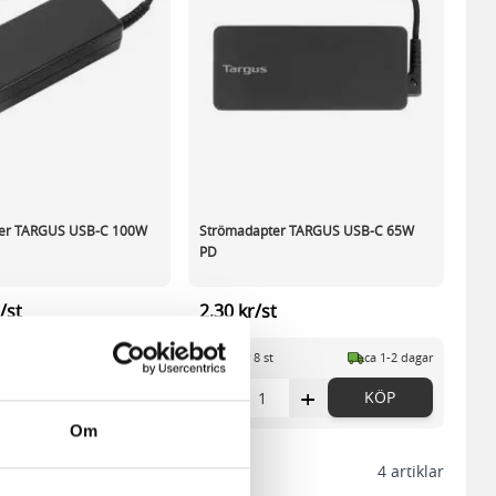
er TARGUS USB-C 100W
Strömadapter TARGUS USB-C 65W
PD
/st
2,30 kr/st
 lager
ca 2 dagar
I lager 8 st
ca 1-2 dagar
+
-
+
KÖP
KÖP
Om
4
artiklar