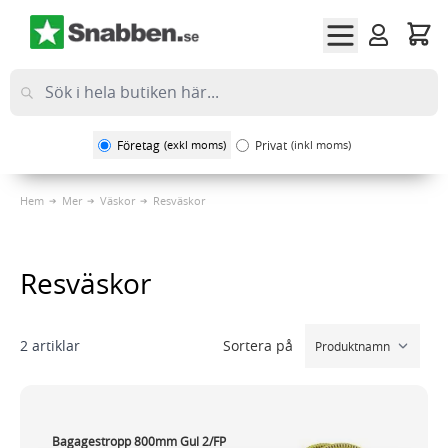
Hoppa till innehållet
Företag
(exkl moms)
Privat
(inkl moms)
Hem
Mer
Väskor
Resväskor
Resväskor
Sortera på
2
artiklar
Bagagestropp 800mm Gul 2/FP