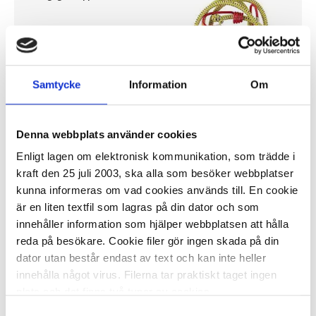
66,20 kr
Samtycke
Information
Om
Denna webbplats använder cookies
I lager 20 fp
ca 1-2 dagar
Enligt lagen om elektronisk kommunikation, som trädde i
-
+
KÖP
kraft den 25 juli 2003, ska alla som besöker webbplatser
kunna informeras om vad cookies används till. En cookie
är en liten textfil som lagras på din dator och som
innehåller information som hjälper webbplatsen att hålla
Resväska EXACOMPTA Cabin
reda på besökare. Cookie filer gör ingen skada på din
dator utan består endast av text och kan inte heller
innehålla något virus. Filerna tar praktiskt taget ingen
857,86 kr
plats och det finns två typer av cookies.
Samtyckesval